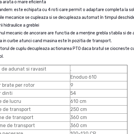
 arata o mare eficienta
andem: este echipata cu 4 roti care permit o adaptare completa la sol
ile mecanice se cupleaza si se decupleaza automat în timpul deschider
ii hidraulice a greblei
ul mecanic de ancorare are functia de a menține grebla stabila si de 
ia in curbe atunci cand masina este în pozitia de transport.
torul de cuplu decupleaza actionarea PTO daca bratul se ciocneste c
l.
 de adunat si ravasit
.
Enoduo 610
brate per rotor
9
 dinti
54
e de lucru
610 cm
e de transport
250 cm
me de transport
360 cm
me de transport
360 cm
e necesare
100-120 CP