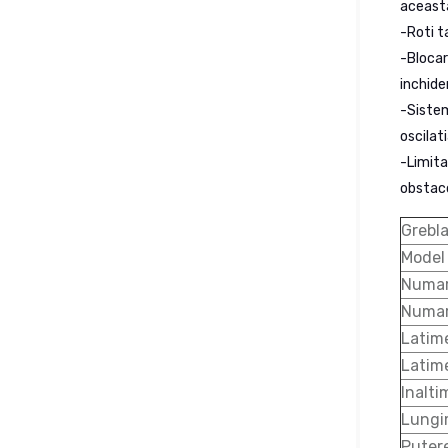
aceasta
-Roti t
-Blocar
inchider
-Sistem
oscilat
-Limita
obstaco
Grebla
Model
Numar 
Numar
Latim
Latim
Inalti
Lungi
Puter