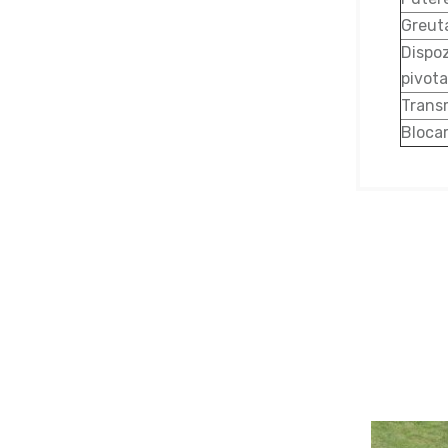
Greut
Dispoz
pivot
Trans
Bloca