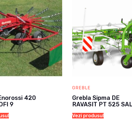
GREBLE
Enorossi 420
Grebla Sipma DE
OFI 9
RAVASIT PT 525 SA
usul
Vezi produsul