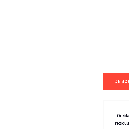
DESC
-Grebla
reziduu