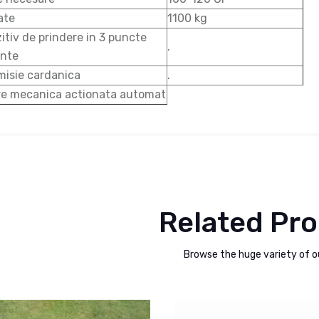
ate
1100 kg
itiv de prindere in 3 puncte
.
ante
misie cardanica
.
re mecanica actionata automat
Related Pr
Browse the huge variety of o