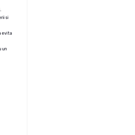
.
ii si
a evita
u un