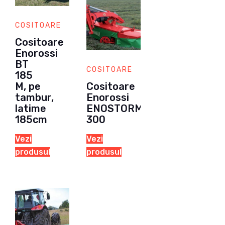
COSITOARE
Cositoare
Enorossi
BT
COSITOARE
185
M, pe
Cositoare
tambur,
Enorossi
latime
ENOSTORM
185cm
300
Vezi
Vezi
produsul
produsul